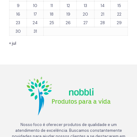
9
10
11
12
13
14
15
16
17
18
19
20
21
22
23
24
25
26
27
28
29
30
31
« jul
Nosso foco é oferecer produtos de qualidade e um
atendimento de excelência. Buscamos constantemente
novidades para ajudar nossos clientes a se destacarem em