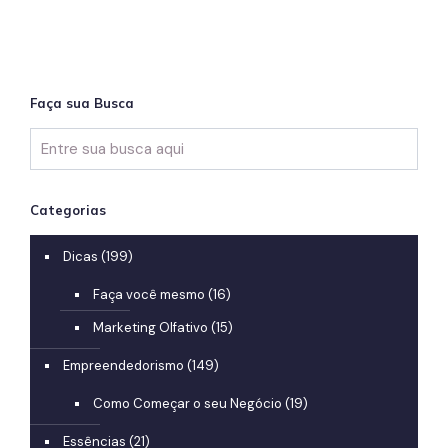
Faça sua Busca
Categorias
Dicas
(199)
Faça você mesmo
(16)
Marketing Olfativo
(15)
Empreendedorismo
(149)
Como Começar o seu Negócio
(19)
Essências
(21)