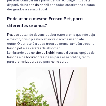
pessoas começaram a participar da reciclagem. Os
pets
disponíveis no
site da Nobbli
, são todos autorizados e estão
designados a essa prática!
Pode usar o mesmo Frasco Pet, para
diferentes aromas?
Frascos pets
, não devem receber outro aroma que não seja
o mesmo, pois o plástico absorve o aroma usado até
então. O correto é a cada troca de aroma, também trocar o
frasco pet
e as
varetas
de absorção.
Lembrando que no
site da Nobbli
temos diversas opções de
frascos
e de
borrifadores
ideais para essa prática, tanto
para
aromatizadores
ou para
home spray
.