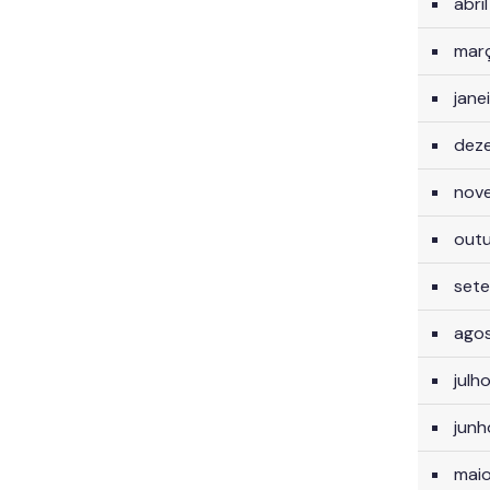
abri
mar
jane
dez
nov
out
set
ago
julh
jun
mai