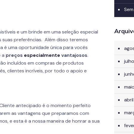
Sem
Arquiv
istíveis e um brinde em uma seleção especial
s suas preferências. Além disso teremos
ta é uma oportunidade única para vocês
ago
e a
preços
especialmente
vantajosos
.
julh
rão incluídos em compras de produtos
s, clientes incríveis, por todo o apoio e
jun
mai
abri
Cliente antecipado é o momento perfeito
mar
itarem as vantagens que preparamos com
mos, e esta é a nossa maneira de honrar a sua
feve