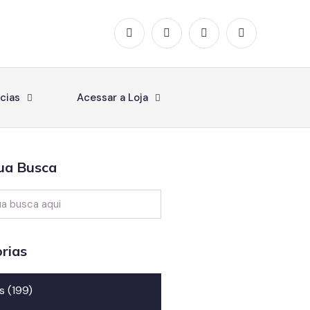
cias
Acessar a Loja
ua Busca
rias
s
(199)