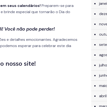
jane
 em seus calendários!
Preparem-se para
e brinde especial que tornarão o Dia do
dez
.
nov
i! Você não pode perder!
out
ções e detalhes emocionantes. Agradecemos
set
 podemos esperar para celebrar este dia
ago
o nosso site!
julh
jun
mai
abri
mar